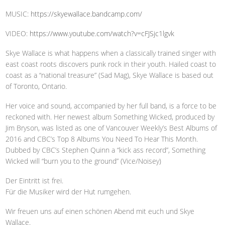
MUSIC:
https://skyewallace.bandcamp.com/
VIDEO:
https://www.youtube.com/watch?v=cFJSjc1lgvk
Skye Wallace is what happens when a classically trained singer with
east coast roots discovers punk rock in their youth. Hailed coast to
coast as a “national treasure” (Sad Mag), Skye Wallace is based out
of Toronto, Ontario.
Her voice and sound, accompanied by her full band, is a force to be
reckoned with. Her newest album Something Wicked, produced by
Jim Bryson, was listed as one of Vancouver Weekly’s Best Albums of
2016 and CBC’s Top 8 Albums You Need To Hear This Month.
Dubbed by CBC’s Stephen Quinn a “kick ass record”, Something
Wicked will “burn you to the ground” (Vice/Noisey)
Der Eintritt ist frei.
Für die Musiker wird der Hut rumgehen.
Wir freuen uns auf einen schönen Abend mit euch und Skye
Wallace.