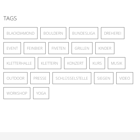
TAGS
BLACKDIAMOND
BOULDERN
BUNDESLIGA
DREHEREI
EVENT
FEINBIER
FIVETEN
GRILLEN
KINDER
KLETTERHALLE
KLETTERN
KONZERT
KURS
MUSIK
OUTDOOR
PRESSE
SCHLÜSSELSTELLE
SIEGEN
VIDEO
WORKSHOP
YOGA