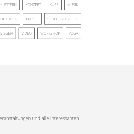
KLETTERN
KONZERT
KURS
MUSIK
OUTDOOR
PRESSE
SCHLÜSSELSTELLE
SIEGEN
VIDEO
WORKSHOP
YOGA
ranstaltungen und alle interessanten