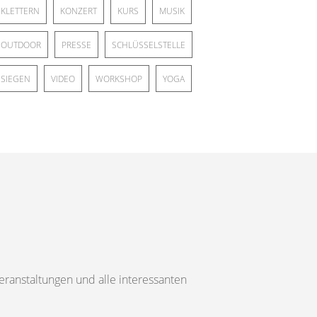
KLETTERN
KONZERT
KURS
MUSIK
OUTDOOR
PRESSE
SCHLÜSSELSTELLE
SIEGEN
VIDEO
WORKSHOP
YOGA
ranstaltungen und alle interessanten