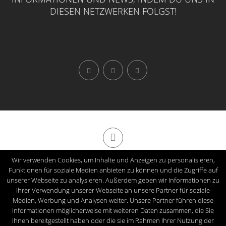
DIESEN NETZWERKEN FOLGST!
Wir verwenden Cookies, um Inhalte und Anzeigen zu personalisieren,
Made with
in Siegen
Funktionen für soziale Medien anbieten zu können und die Zugriffe auf
Impressum
|
Datenschutz
unserer Webseite zu analysieren. Außerdem geben wir Informationen zu
Ihrer Verwendung unserer Webseite an unsere Partner für soziale
Bismarckstr. 81, 57076 Siegen
Medien, Werbung und Analysen weiter. Unsere Partner führen diese
© Copyright 2022 Jung Climbing GbR. All rights reserved.
Informationen möglicherweise mit weiteren Daten zusammen, die Sie
Ihnen bereitgestellt haben oder die sie im Rahmen Ihrer Nutzung der