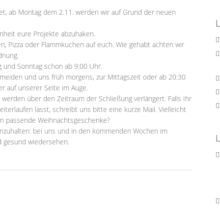
net, ab Montag dem 2.11. werden wir auf Grund der neuen
nheit eure Projekte abzuhaken.
en, Pizza oder Flammkuchen auf euch. Wie gehabt achten wir
dnung.
g und Sonntag schon ab 9:00 Uhr.
ermeiden und uns früh morgens, zur Mittagszeit oder ab 20:30
r auf unserer Seite im Auge.
werden über den Zeitraum der Schließung verlängert. Falls Ihr
erlaufen lasst, schreibt uns bitte eine kurze Mail. Vielleicht
chon passende Weihnachtsgeschenke?
 einzuhalten: bei uns und in den kommenden Wochen im
ald gesund wiedersehen.