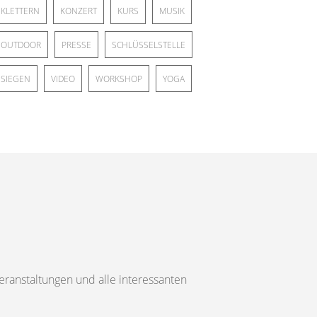
KLETTERN
KONZERT
KURS
MUSIK
OUTDOOR
PRESSE
SCHLÜSSELSTELLE
SIEGEN
VIDEO
WORKSHOP
YOGA
ranstaltungen und alle interessanten